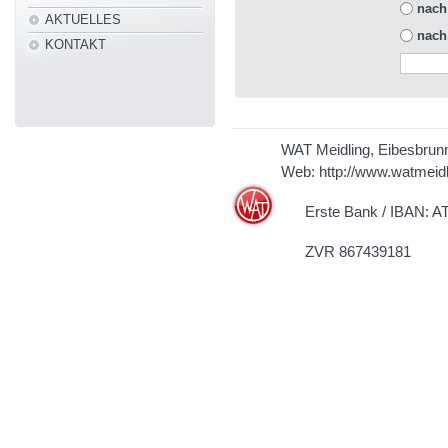
nach
AKTUELLES
nach
KONTAKT
WAT Meidling, Eibesbrun
Web:
http://www.watmeidl
Erste Bank / IBAN: AT
ZVR 867439181